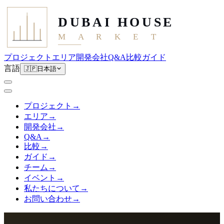
DUBAI HOUSE
M A R K E T
プロジェクト
エリア
開発会社
Q&A
比較
ガイド
言語
🇯🇵
日本語
プロジェクト
→
エリア
→
開発会社
→
Q&A
→
比較
→
ガイド
→
チーム
→
イベント
→
私たちについて
→
お問い合わせ
→