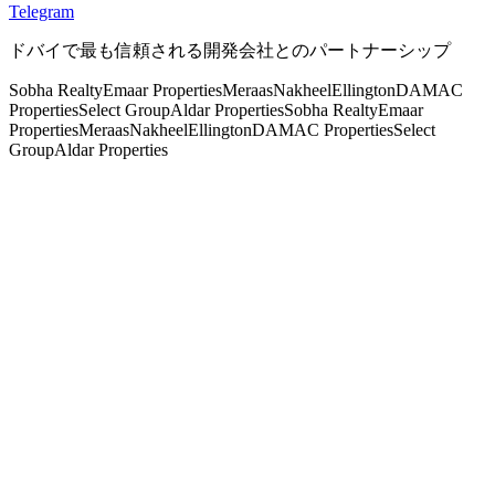
Telegram
ドバイで最も信頼される開発会社とのパートナーシップ
Sobha Realty
Emaar Properties
Meraas
Nakheel
Ellington
DAMAC
Properties
Select Group
Aldar Properties
Sobha Realty
Emaar
Properties
Meraas
Nakheel
Ellington
DAMAC Properties
Select
Group
Aldar Properties
02 ·
注目のレジデンス
注目のレジデンス
厳選された、控えめなリスト。新規ローンチに合わせて週次
更新。
→