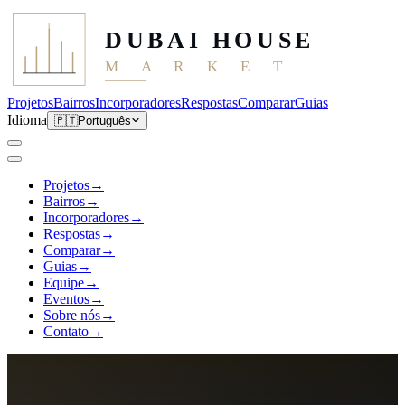
DUBAI HOUSE
M A R K E T
Projetos
Bairros
Incorporadores
Respostas
Comparar
Guias
Idioma
🇵🇹
Português
Projetos
→
Bairros
→
Incorporadores
→
Respostas
→
Comparar
→
Guias
→
Equipe
→
Eventos
→
Sobre nós
→
Contato
→