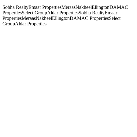
Sobha Realty
Emaar Properties
Meraas
Nakheel
Ellington
DAMAC
Properties
Select Group
Aldar Properties
Sobha Realty
Emaar
Properties
Meraas
Nakheel
Ellington
DAMAC Properties
Select
Group
Aldar Properties
02 ·
Residências em destaque
Residências em destaque
Uma lista breve e ponderada. Atualizada semanalmente com os
novos lançamentos.
→