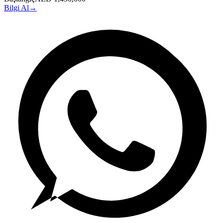
Bilgi Al
→