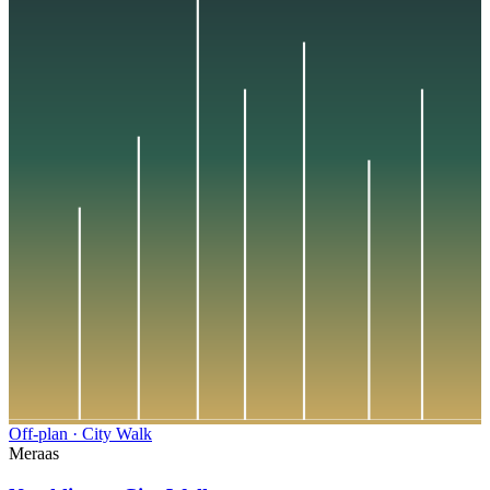
Off-plan
·
City Walk
Meraas