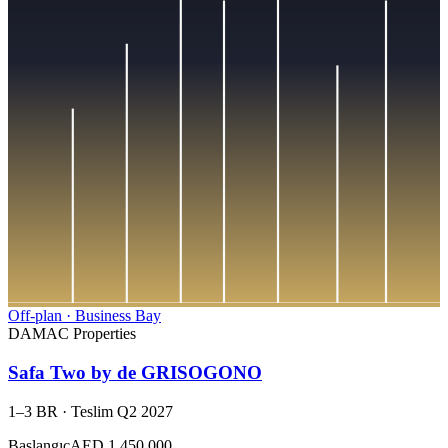
Off-plan
·
Business Bay
DAMAC Properties
Safa Two by de GRISOGONO
1–3 BR
·
Teslim
Q2 2027
Başlangıç
AED 1,450,000