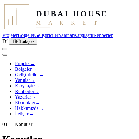
DUBAI HOUSE
M A R K E T
Projeler
Bölgeler
Geliştiriciler
Yanıtlar
Karşılaştır
Rehberler
Dil
🇹🇷
Türkçe
Projeler
→
Bölgeler
→
Geliştiriciler
→
Yanıtlar
→
Karşılaştır
→
Rehberler
→
Yazarlar
→
Etkinlikler
→
Hakkımızda
→
İletişim
→
01 —
Konutlar