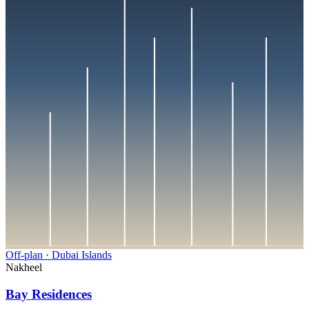
Off-plan
·
Dubai Islands
Nakheel
Bay Residences