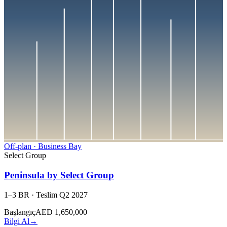
Off-plan
·
Business Bay
Select Group
Peninsula by Select Group
1–3 BR
·
Teslim
Q2 2027
Başlangıç
AED 1,650,000
Bilgi Al
→